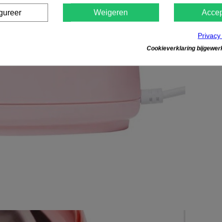
gureer
Weigeren
Accep
Privacy
Cookieverklaring bijgewerk