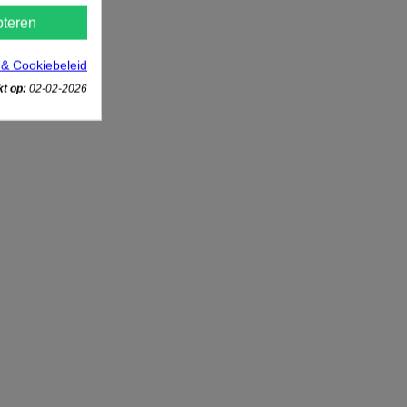
teren
 & Cookiebeleid
t op:
02-02-2026