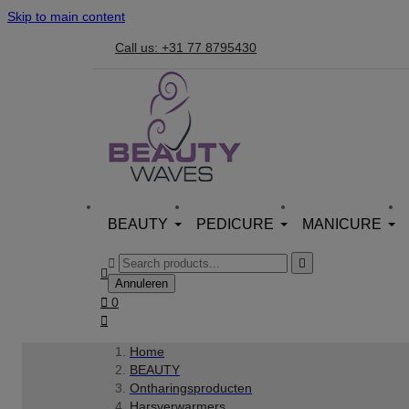
Skip to main content
Call us: +31 77 8795430
BEAUTY
PEDICURE
MANICURE



Annuleren

0

Home
BEAUTY
Ontharingsproducten
Harsverwarmers