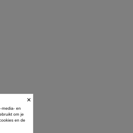
×
e-media- en
ebruikt om je
 cookies en de