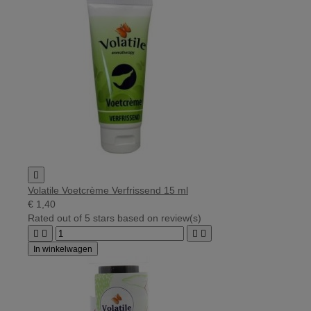

Volatile Voetcrème Verfrissend 15 ml
€ 1,40
Rated
out of 5 stars based on
review(s)




In winkelwagen