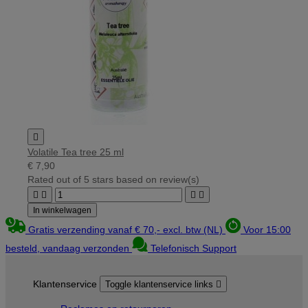

Volatile Tea tree 25 ml
€ 7,90
Rated
out of 5 stars based on
review(s)




In winkelwagen
Gratis verzending vanaf € 70,- excl. btw (NL)
Voor 15:00
besteld, vandaag verzonden
Telefonisch Support
Klantenservice
Toggle klantenservice links
