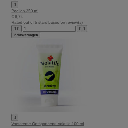

Podilon 250 ml
€ 6,74
Rated
out of 5 stars based on
review(s)




In winkelwagen

Voetcreme Ontspannend Volatile 100 ml