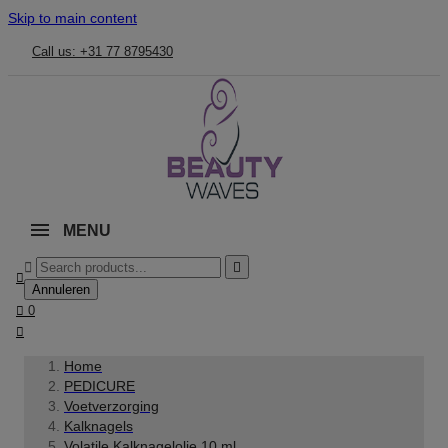
Skip to main content
Call us: +31 77 8795430
MENU



Annuleren

0

Home
PEDICURE
Voetverzorging
Kalknagels
Volatile Kalknagelolie 10 ml