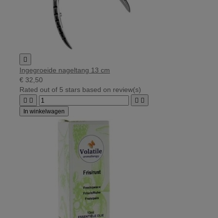

Ingegroeide nageltang 13 cm
€ 32,50
Rated
out of 5 stars based on
review(s)




In winkelwagen