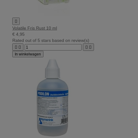

Volatile Fris Rust 10 ml
€ 4,95
Rated
out of 5 stars based on
review(s)




In winkelwagen