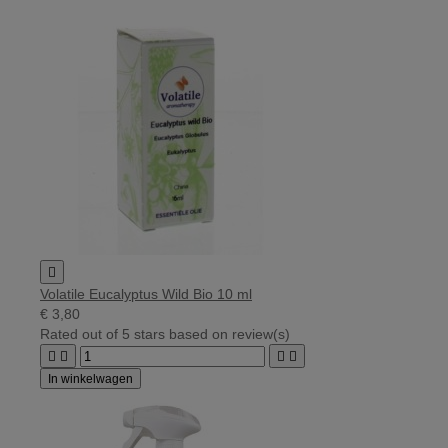

Volatile Eucalyptus Wild Bio 10 ml
€ 3,80
Rated
out of 5 stars based on
review(s)




In winkelwagen