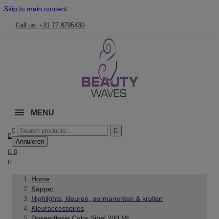
Skip to main content
Call us: +31 77 8795430
MENU



Annuleren

0

Home
Kapper
Highlights, kleuren, permanenten & krullen
Kleuraccessoires
Doseerflesje Color Sibel 200 ML