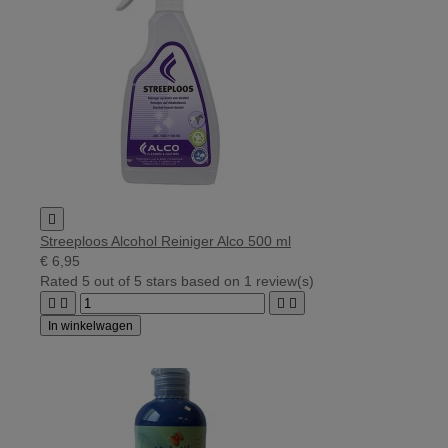

Streeploos Alcohol Reiniger Alco 500 ml
€ 6,95
Rated
5
out of 5 stars based on
1
review(s)




In winkelwagen