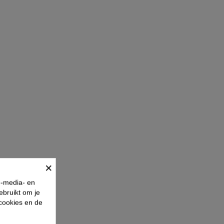
×
e-media- en
ebruikt om je
 cookies en de