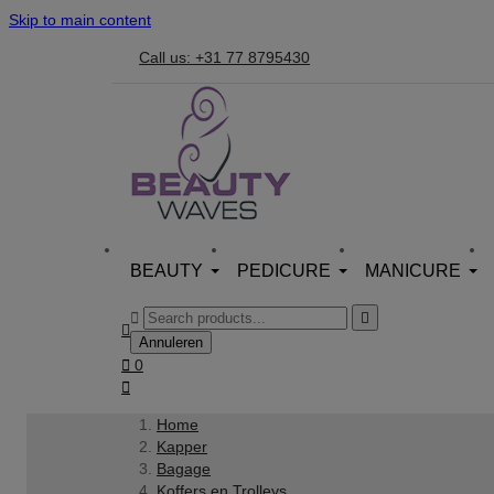
Skip to main content
Call us: +31 77 8795430
BEAUTY
PEDICURE
MANICURE



Annuleren

0

Home
Kapper
Bagage
Koffers en Trolleys