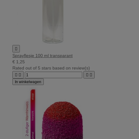

Sprayflesje 100 ml transparant
€ 1,25
Rated
out of 5 stars based on
review(s)




In winkelwagen