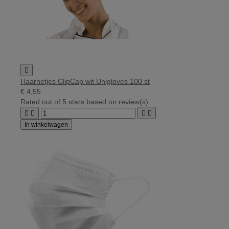

Haarnetjes ClipCap wit Unigloves 100 st
€ 4,55
Rated
out of 5 stars based on
review(s)




In winkelwagen