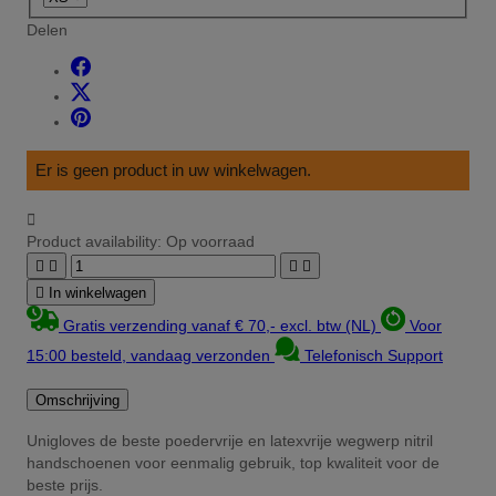
Delen
Er is geen product in uw winkelwagen.

Product availability:
Op voorraad





In winkelwagen
Gratis verzending vanaf € 70,- excl. btw (NL)
Voor
15:00 besteld, vandaag verzonden
Telefonisch Support
Omschrijving
Unigloves de beste poedervrije en latexvrije wegwerp nitril
handschoenen voor eenmalig gebruik, top kwaliteit voor de
beste prijs.