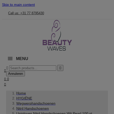
Skip to main content
Call us: +31 77 8795430
MENU



Annuleren

0

Home
HYGIËNE
Wegwerphandschoenen
Nitril Handschoenen
Unigloves Nitril Handschoenen Wit Pearl 100 st