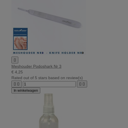

Meshouder Podoshark Nr 3
€ 4,25
Rated
out of 5 stars based on
review(s)




In winkelwagen