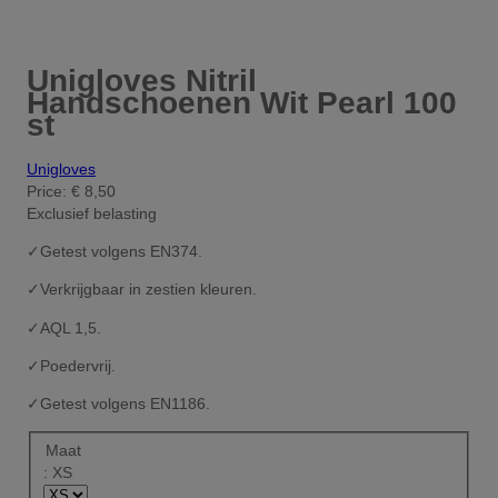
Unigloves Nitril
Handschoenen Wit Pearl 100
st
Unigloves
Price:
€ 8,50
Exclusief belasting
✓
Getest volgens EN374.
✓
Verkrijgbaar in zestien kleuren.
✓
AQL 1,5.
✓
Poedervrij.
✓
Getest volgens EN1186.
Maat
: XS