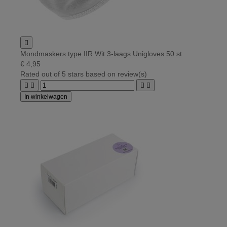

Mondmaskers type IIR Wit 3-laags Unigloves 50 st
€ 4,95
Rated
out of 5 stars based on
review(s)




In winkelwagen