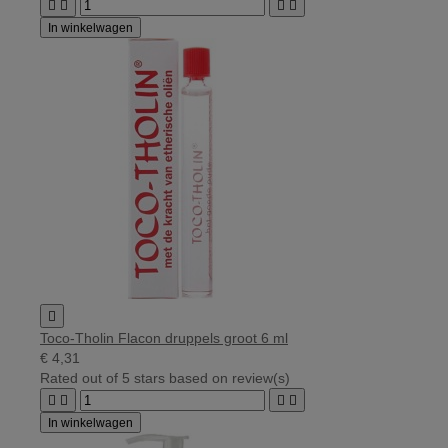




In winkelwagen

Toco-Tholin Flacon druppels groot 6 ml
€ 4,31
Rated
out of 5 stars based on
review(s)




In winkelwagen