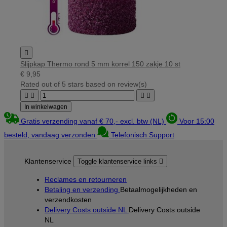

Slijpkap Thermo rond 5 mm korrel 150 zakje 10 st
€ 9,95
Rated
out of 5 stars based on
review(s)




In winkelwagen
Gratis verzending vanaf € 70,- excl. btw (NL)
Voor 15:00
besteld, vandaag verzonden
Telefonisch Support
Klantenservice
Toggle klantenservice links

Reclames en retourneren
Betaling en verzending
Betaalmogelijkheden en
verzendkosten
Delivery Costs outside NL
Delivery Costs outside
NL