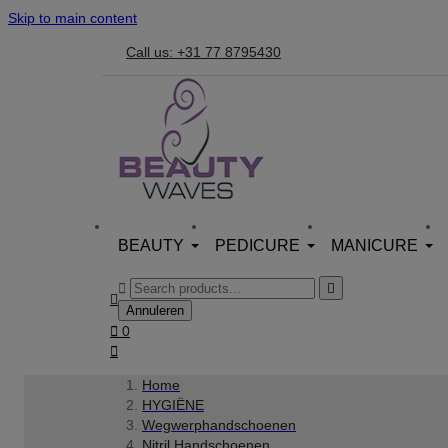
Skip to main content
Call us: +31 77 8795430
BEAUTY
PEDICURE
MANICURE



Annuleren

0

Home
HYGIËNE
Wegwerphandschoenen
Nitril Handschoenen