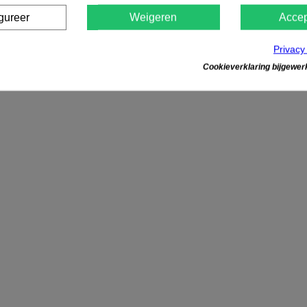
gureer
Weigeren
Accep
Privacy
Cookieverklaring bijgewerk