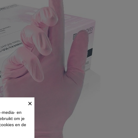
×
e-media- en
ebruikt om je
 cookies en de