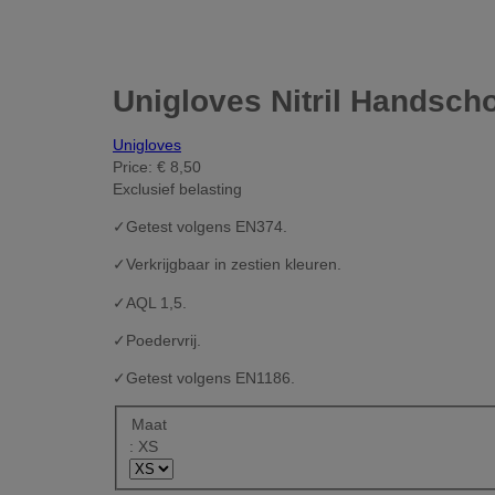
Unigloves Nitril Handsch
Unigloves
Price:
€ 8,50
Exclusief belasting
✓
Getest volgens EN374.
✓
Verkrijgbaar in zestien kleuren.
✓
AQL 1,5.
✓
Poedervrij.
✓
Getest volgens EN1186.
Maat
: XS