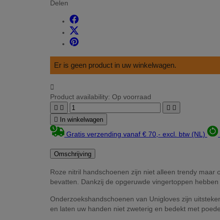
Delen
Er is geen product in uw winkelwagen.

Product availability:
Op voorraad





In winkelwagen
Gratis verzending vanaf € 70,- excl. btw (NL)
Omschrijving
Roze nitril handschoenen zijn niet alleen trendy maar 
bevatten. Dankzij de opgeruwde vingertoppen hebben d
Onderzoekshandschoenen van Unigloves zijn uitstekende
en laten uw handen niet zweterig en bedekt met poede