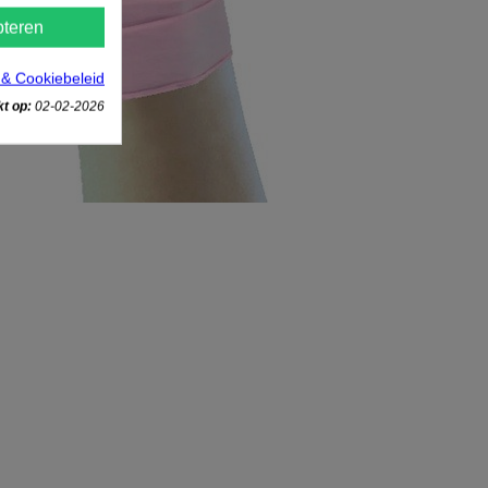
teren
 & Cookiebeleid
t op:
02-02-2026