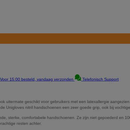
Voor 15:00 besteld, vandaag verzonden
Telefonisch Support
ook uitermate geschikt voor gebruikers met een latexallergie aangezien 
e Unigloves nitril handschoenen een zeer goede grip, ook bij vochti
, sterke, comfortabele handschoenen. Ze zijn niet gepoederd en 100 %
rachtige resten achter.