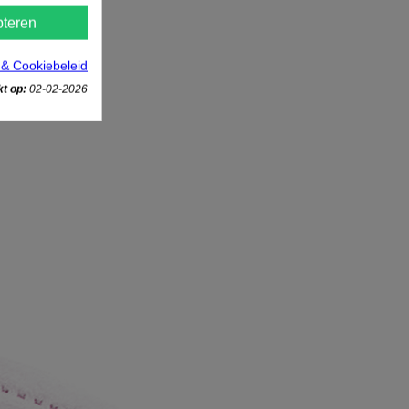
teren
 & Cookiebeleid
t op:
02-02-2026