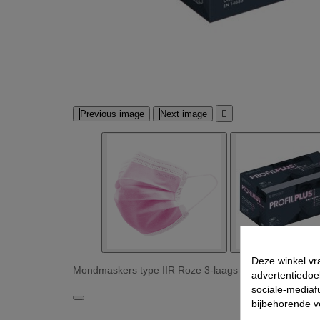
Previous image
Next image

Deze winkel vr
Mondmaskers type IIR Roze 3-laags Unigloves 50 st A
advertentiedoe
sociale-mediafu
bijbehorende 