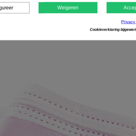
gureer
Weigeren
Accep
Privacy
Cookieverklaring bijgewerk