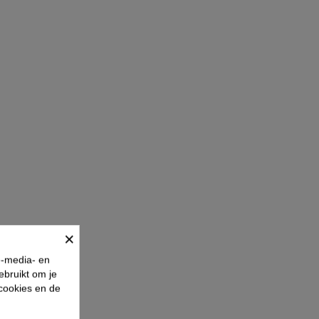
×
e-media- en
ebruikt om je
 cookies en de