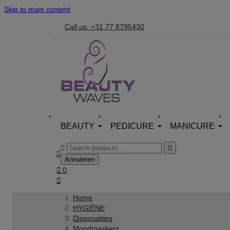
Skip to main content
Call us: +31 77 8795430
BEAUTY
PEDICURE
MANICURE



Annuleren

0

Home
HYGIËNE
Disposables
Mondmaskers