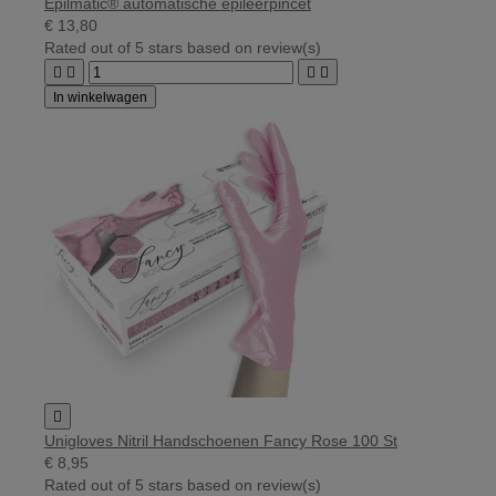
Epilmatic® automatische epileerpincet
€ 13,80
Rated
out of 5 stars based on
review(s)




In winkelwagen

Unigloves Nitril Handschoenen Fancy Rose 100 St
€ 8,95
Rated
out of 5 stars based on
review(s)