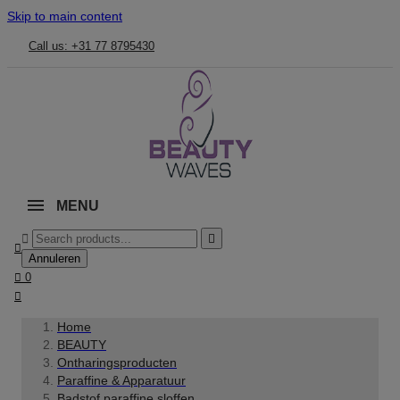
Skip to main content
Call us: +31 77 8795430
MENU



Annuleren

0

Home
BEAUTY
Ontharingsproducten
Paraffine & Apparatuur
Badstof paraffine sloffen