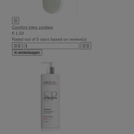

Comfort inleg zooltjes
€ 1,50
Rated
out of 5 stars based on
review(s)




In winkelwagen