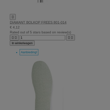

DIAMANT BOLKOP FREES 801-014
€ 4,12
Rated
out of 5 stars based on
review(s)




In winkelwagen
Aanbieding!