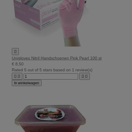

Unigloves Nitril Handschoenen Pink Pearl 100 st
€ 8,50
Rated
5
out of 5 stars based on
1
review(s)




In winkelwagen