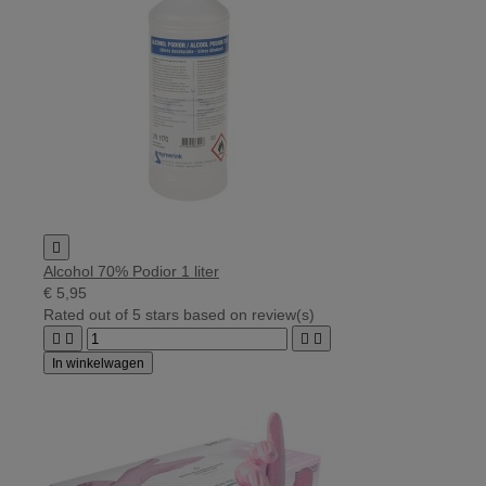

Alcohol 70% Podior 1 liter
€ 5,95
Rated
out of 5 stars based on
review(s)




In winkelwagen