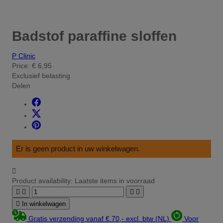
Badstof paraffine sloffen
P Clinic
Price:
€ 6,95
Exclusief belasting
Delen
Er is geen product in uw winkelwagen.

Product availability:
Laatste items in voorraad





In winkelwagen
Gratis verzending vanaf € 70,- excl. btw (NL)
Voor