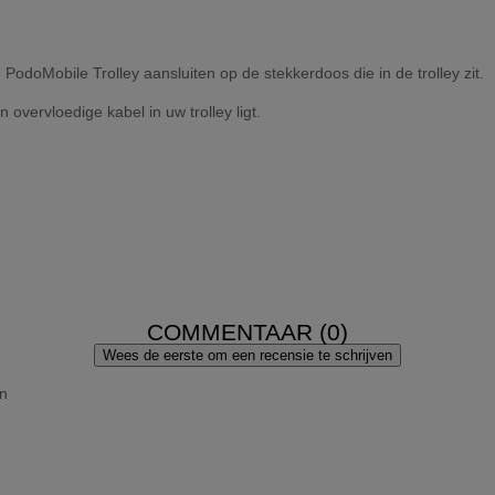
PodoMobile Trolley aansluiten op de stekkerdoos die in de trolley zit.
overvloedige kabel in uw trolley ligt.
COMMENTAAR (0)
Wees de eerste om een recensie te schrijven
en