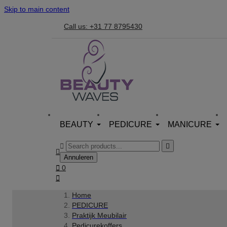
Skip to main content
Call us: +31 77 8795430
BEAUTY
PEDICURE
MANICURE



Annuleren

0

Home
PEDICURE
Praktijk Meubilair
Pedicurekoffers