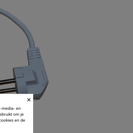
×
e-media- en
ebruikt om je
 cookies en de