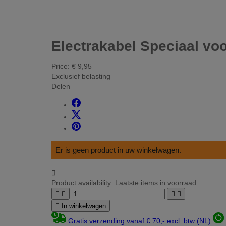
Electrakabel Speciaal voo
Price:
€ 9,95
Exclusief belasting
Delen
Er is geen product in uw winkelwagen.

Product availability:
Laatste items in voorraad





In winkelwagen
Gratis verzending vanaf € 70,- excl. btw (NL)