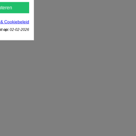
teren
 & Cookiebeleid
t op:
02-02-2026