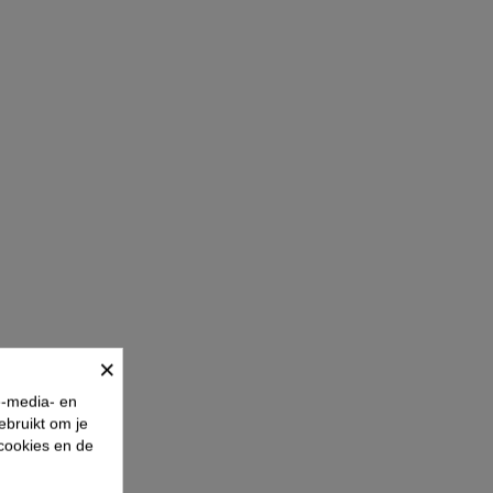
×
e-media- en
ebruikt om je
 cookies en de