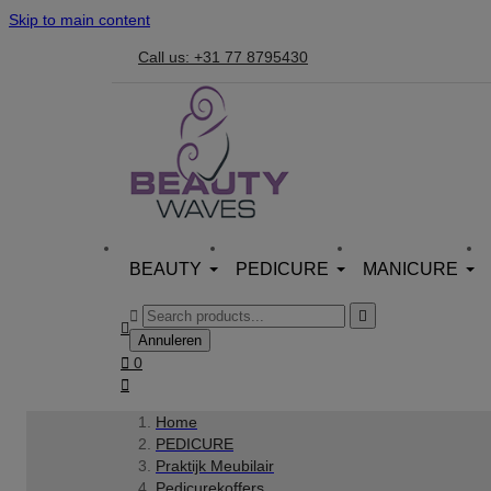
Skip to main content
Call us: +31 77 8795430
BEAUTY
PEDICURE
MANICURE



Annuleren

0

Home
PEDICURE
Praktijk Meubilair
Pedicurekoffers