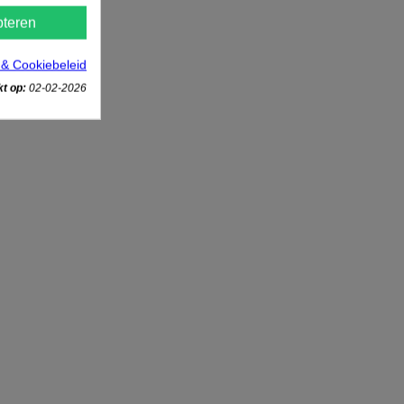
teren
 & Cookiebeleid
t op:
02-02-2026