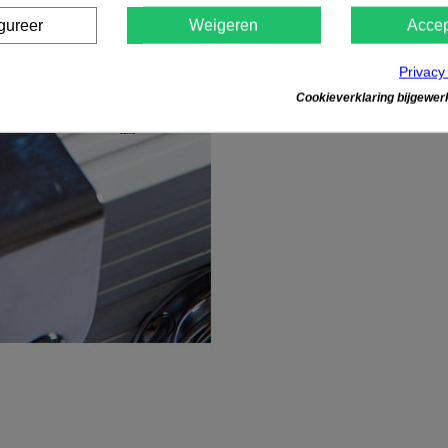
gureer
Weigeren
Accep
Privacy
Cookieverklaring bijgewerk