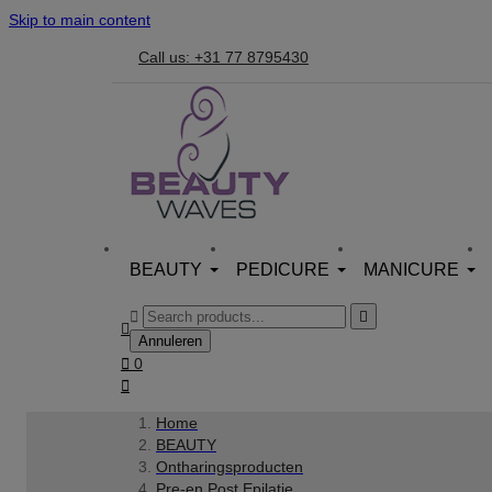
Skip to main content
Call us: +31 77 8795430
BEAUTY
PEDICURE
MANICURE



Annuleren

0

Home
BEAUTY
Ontharingsproducten
Pre-en Post Epilatie