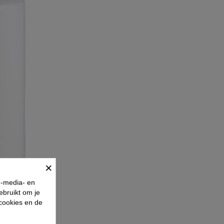
×
e-media- en
ebruikt om je
 cookies en de