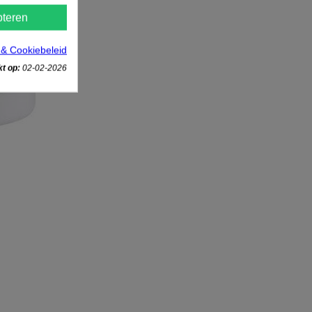
teren
 & Cookiebeleid
t op:
02-02-2026