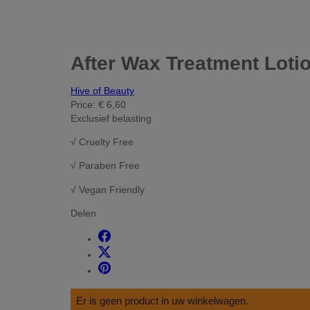
After Wax Treatment Loti
Hive of Beauty
Price:
€ 6,60
Exclusief belasting
√ Cruelty Free
√ Paraben Free
√ Vegan Friendly
Delen
Er is geen product in uw winkelwagen.