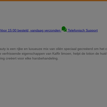
Voor 15:00 besteld, vandaag verzonden
Telefonisch Support
ty is een rijke en luxueuze mix van oliën speciaal gecreëerd om het c
 verfrissende eigenschappen van Kaffir limoen, helpt de lotion de huid
ing creëert voor elke harsbehandeling.