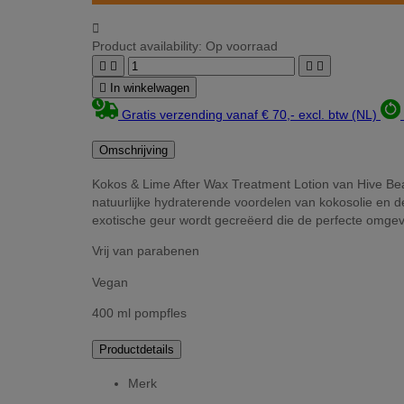

Product availability:
Op voorraad





In winkelwagen
Gratis verzending vanaf € 70,- excl. btw (NL)
Omschrijving
Kokos & Lime After Wax Treatment Lotion van Hive Beau
natuurlijke hydraterende voordelen van kokosolie en de
exotische geur wordt gecreëerd die de perfecte omgev
Vrij van parabenen
Vegan
400 ml pompfles
Productdetails
Merk