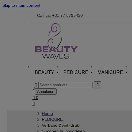
Skip to main content
Call us: +31 77 8795430
BEAUTY
PEDICURE
MANICURE



Annuleren

0

Home
PEDICURE
Verband & Anti-druk
Siliconen hulpmiddelen