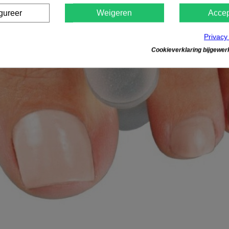
gureer
Weigeren
Accep
Privacy
Cookieverklaring bijgewerk