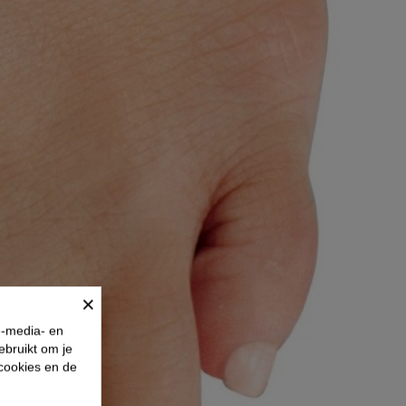
×
e-media- en
ebruikt om je
 cookies en de