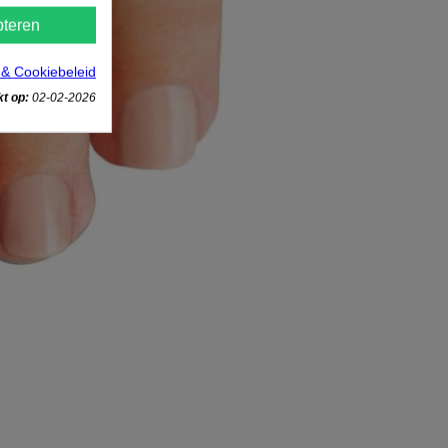
teren
 & Cookiebeleid
t op:
02-02-2026