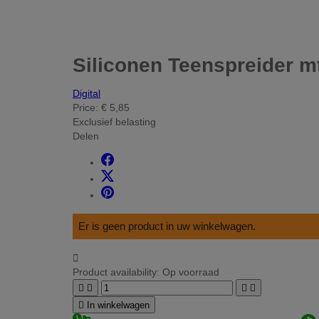
Siliconen Teenspreider mt
Digital
Price:
€ 5,85
Exclusief belasting
Delen
Er is geen product in uw winkelwagen.

Product availability:
Op voorraad





In winkelwagen