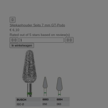

Slijpkaphouder Spits 7 mm GT-Podo
€ 6,10
Rated
out of 5 stars based on
review(s)




In winkelwagen