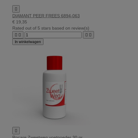

DIAMANT PEER FREES 6894-063
€ 19,35
Rated
out of 5 stars based on
review(s)




In winkelwagen

Rocare Zweetweg voetpoeder 30 gr