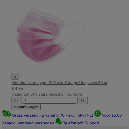

Mondmaskers type IIR Roze 3-laags Unigloves 50 st
€ 4,95
Rated
out of 5 stars based on
review(s)




In winkelwagen
Gratis verzending vanaf € 70,- excl. btw (NL)
Voor 15:00
besteld, vandaag verzonden
Telefonisch Support