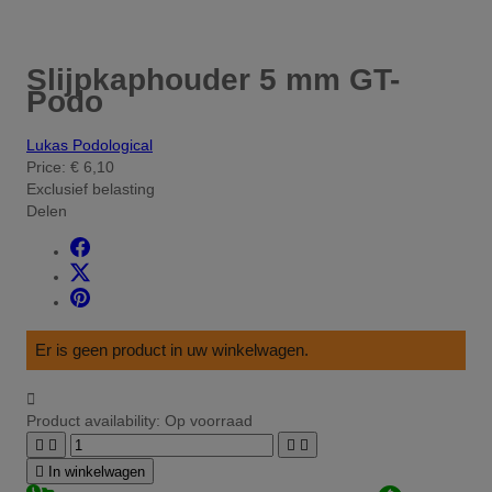
Slijpkaphouder 5 mm GT-
Podo
Lukas Podological
Price:
€ 6,10
Exclusief belasting
Delen
Er is geen product in uw winkelwagen.

Product availability:
Op voorraad





In winkelwagen