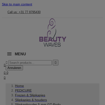
Skip to main content
Call us: +31 77 8795430
MENU



Annuleren

0

Home
PEDICURE
Frezen & Slijpkapjes
Slijpkapjes & houders
Slijpkaphouder 5 mm GT-Podo