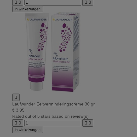




In winkelwagen

Laufwunder Eeltverminderingscrème 30 gr
€ 3,95
Rated
out of 5 stars based on
review(s)




In winkelwagen