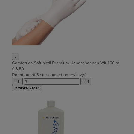

Comforties Soft Nitril Premium Handschoenen Wit 100 st
€ 8,50
Rated
out of 5 stars based on
review(s)




In winkelwagen