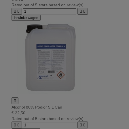
Rated
out of 5 stars based on
review(s)




In winkelwagen

Alcohol 80% Podior 5 L Can
€ 22,50
Rated
out of 5 stars based on
review(s)



