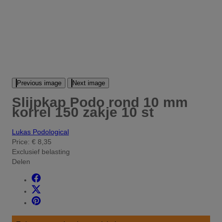
Previous image
Next image
Slijpkap Podo rond 10 mm
korrel 150 zakje 10 st
Lukas Podological
Price:
€ 8,35
Exclusief belasting
Delen