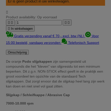
Er is geen product in uw winkelwagen.

Product availability:
Op voorraad





In winkelwagen
Gratis verzending vanaf € 70,- excl. btw (NL)
Voor
15:00 besteld, vandaag verzonden
Telefonisch Support
Omschrijving
De oranje
Podo slijpkappen
zijn samengesteld uit
compounds die het "kleven" van slijpresidu tot een minimum
beperken. Dit z.g.n. NON-STICK effect geeft in de praktijk een
groot voordeel ten opzichte van de standaard Tech
slijpkappen. Dat zorgt ervoor dat de slijpkap heel lang zijn werk
kan doen en niet snel vol gaat zitten.
Slijpkap / Schleifkappe / Abrasive Cap
7000-10.000 rpm