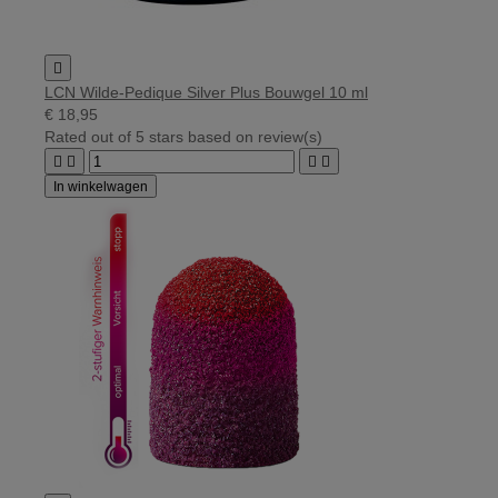

LCN Wilde-Pedique Silver Plus Bouwgel 10 ml
€ 18,95
Rated
out of 5 stars based on
review(s)




In winkelwagen