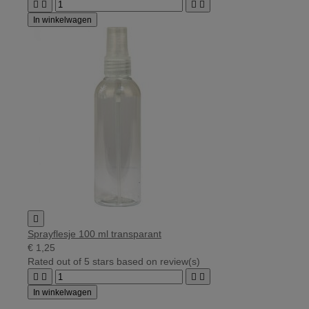




In winkelwagen

Sprayflesje 100 ml transparant
€ 1,25
Rated
out of 5 stars based on
review(s)




In winkelwagen