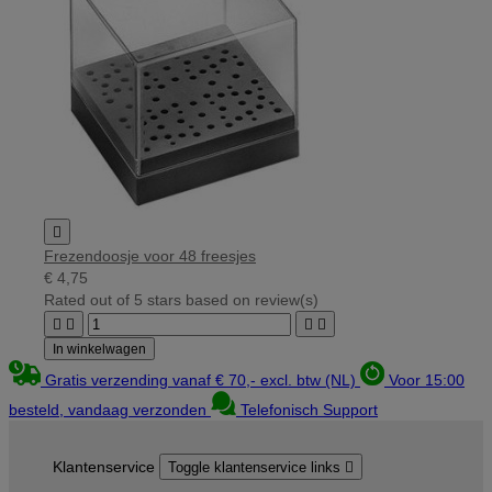

Frezendoosje voor 48 freesjes
€ 4,75
Rated
out of 5 stars based on
review(s)




In winkelwagen
Gratis verzending vanaf € 70,- excl. btw (NL)
Voor 15:00
besteld, vandaag verzonden
Telefonisch Support
Klantenservice
Toggle klantenservice links
