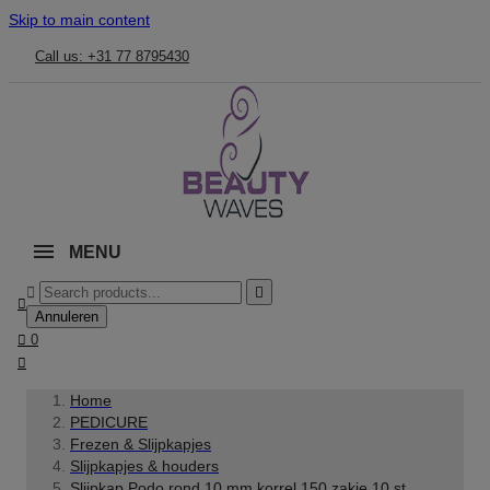
Skip to main content
Call us: +31 77 8795430
MENU



Annuleren

0

Home
PEDICURE
Frezen & Slijpkapjes
Slijpkapjes & houders
Slijpkap Podo rond 10 mm korrel 150 zakje 10 st