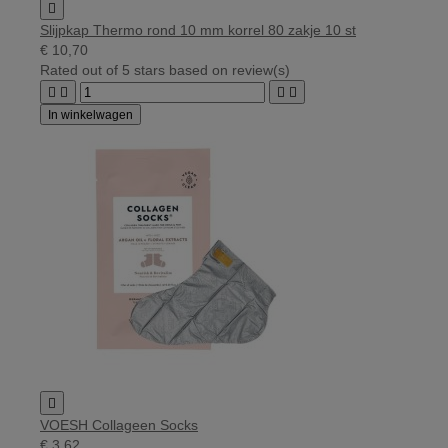

Slijpkap Thermo rond 10 mm korrel 80 zakje 10 st
€ 10,70
Rated
out of 5 stars based on
review(s)




In winkelwagen

VOESH Collageen Socks
€ 3,62