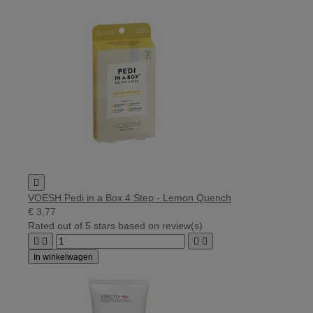

VOESH Pedi in a Box 4 Step - Lemon Quench
€ 3,77
Rated
out of 5 stars based on
review(s)




In winkelwagen