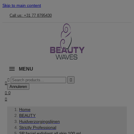
Skip to main content
Call us: +31 77 8795430
MENU



Annuleren

0

Home
BEAUTY
Huidverzorgingslijnen
Strictly Professional
SP facial exfoliant all skin 100 ml