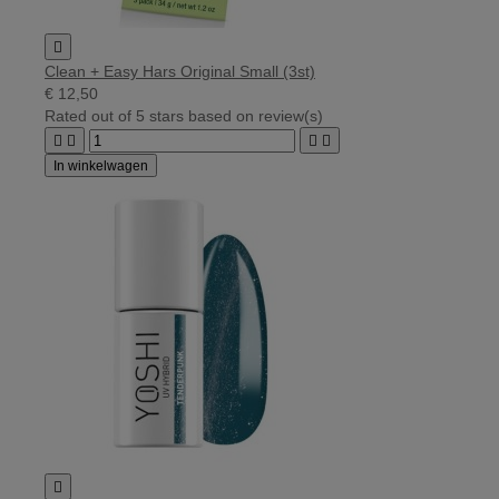

Clean + Easy Hars Original Small (3st)
€ 12,50
Rated
out of 5 stars based on
review(s)




In winkelwagen
