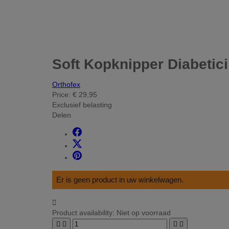
Soft Kopknipper Diabetic
Orthofex
Price:
€ 29,95
Exclusief belasting
Delen
Er is geen product in uw winkelwagen.

Product availability:
Niet op voorraad



