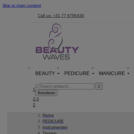
Skip to main content
Call us: +31 77 8795430
BEAUTY
PEDICURE
MANICURE



Annuleren

0

Home
PEDICURE
Instrumenten
Tangen