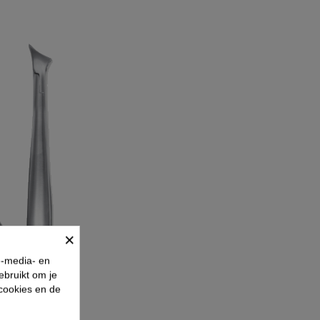
×
e-media- en
ebruikt om je
 cookies en de