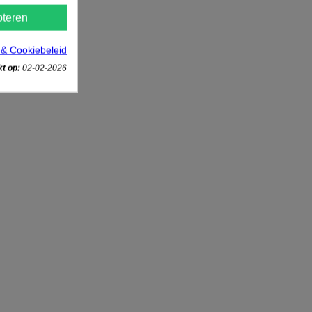
teren
 & Cookiebeleid
t op:
02-02-2026