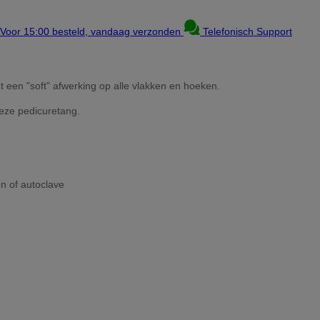
Voor 15:00 besteld, vandaag verzonden
Telefonisch Support
t een "soft" afwerking op alle vlakken en hoeken.
eze pedicuretang.
on of autoclave