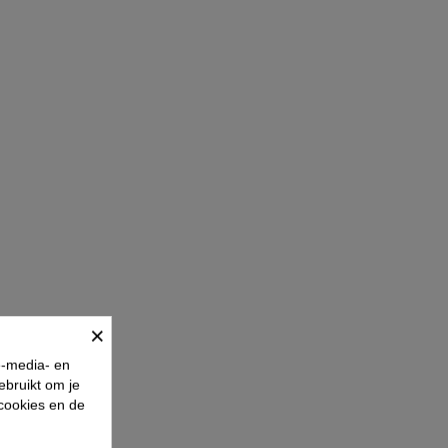
×
e-media- en
ebruikt om je
 cookies en de