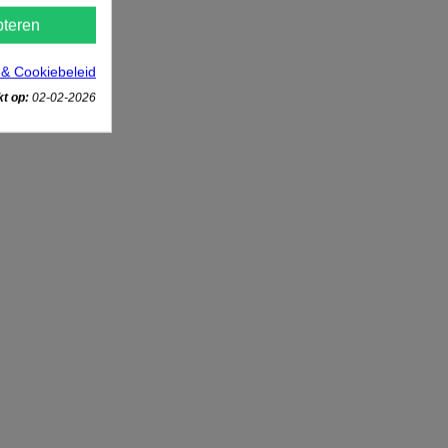
teren
 & Cookiebeleid
t op:
02-02-2026