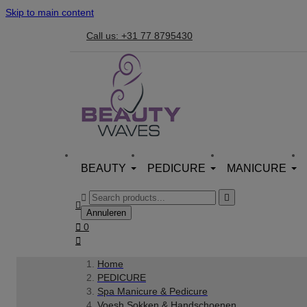
Skip to main content
Call us: +31 77 8795430
BEAUTY
PEDICURE
MANICURE



Annuleren

0

Home
PEDICURE
Spa Manicure & Pedicure
Voesh Sokken & Handschoenen