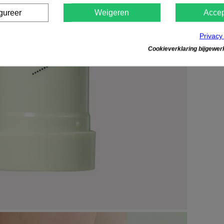
gureer
Weigeren
Accep
Privacy
Cookieverklaring bijgewerk