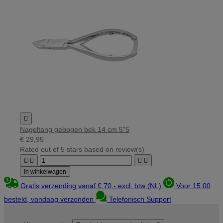

Nageltang gebogen bek 14 cm 5"5
€ 29,95
Rated
out of 5 stars based on
review(s)




In winkelwagen
Gratis verzending vanaf € 70,- excl. btw (NL)
Voor 15:00
besteld, vandaag verzonden
Telefonisch Support