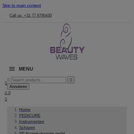
Skip to main content
Call us: +31 77 8795430
MENU



Annuleren

0

Home
PEDICURE
Instrumenten
Scharen
SP Nagelschaartje recht