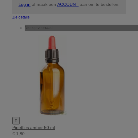
Log in
of maak een
ACCOUNT
aan om te bestellen.
Zie details
Niet op voorraad

Pipetfles amber 50 ml
€ 1,80