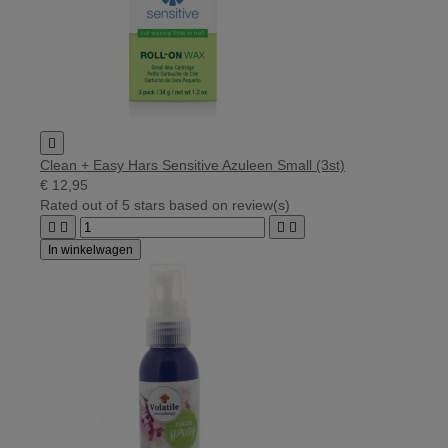

Clean + Easy Hars Sensitive Azuleen Small (3st)
€ 12,95
Rated
out of 5 stars based on
review(s)




In winkelwagen