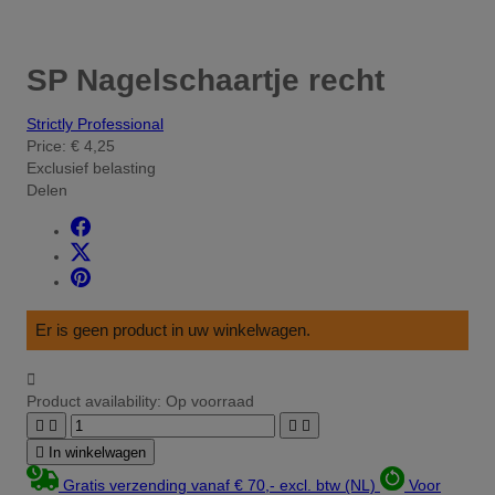
SP Nagelschaartje recht
Strictly Professional
Price:
€ 4,25
Exclusief belasting
Delen
Er is geen product in uw winkelwagen.

Product availability:
Op voorraad





In winkelwagen
Gratis verzending vanaf € 70,- excl. btw (NL)
Voor