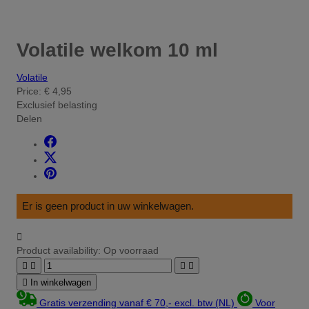
Volatile welkom 10 ml
Volatile
Price:
€ 4,95
Exclusief belasting
Delen
Er is geen product in uw winkelwagen.

Product availability:
Op voorraad





In winkelwagen
Gratis verzending vanaf € 70,- excl. btw (NL)
Voor