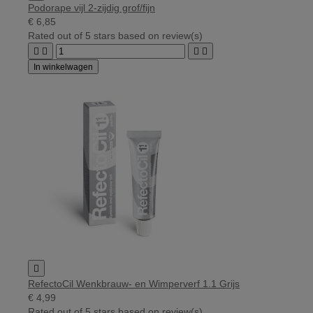
Podorape vijl 2-zijdig grof/fijn
€ 6,85
Rated
out of 5 stars based on
review(s)




In winkelwagen

RefectoCil Wenkbrauw- en Wimperverf 1.1 Grijs
€ 4,99
Rated
out of 5 stars based on
review(s)