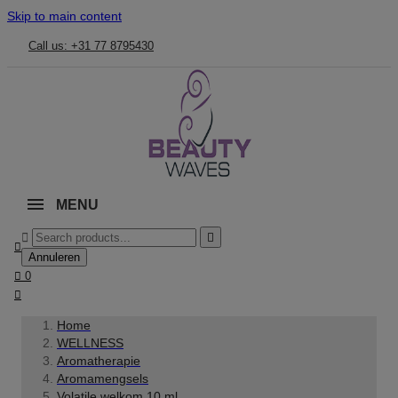
Skip to main content
Call us: +31 77 8795430
MENU



Annuleren

0

Home
WELLNESS
Aromatherapie
Aromamengsels
Volatile welkom 10 ml