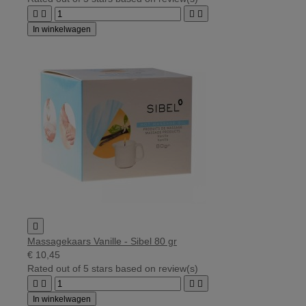




In winkelwagen

Massagekaars Vanille - Sibel 80 gr
€ 10,45
Rated
out of 5 stars based on
review(s)




In winkelwagen