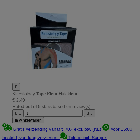

Kinesiology Tape Kleur Huidkleur
€ 2,49
Rated
out of 5 stars based on
review(s)




In winkelwagen
Gratis verzending vanaf € 70,- excl. btw (NL)
Voor 15:00
besteld, vandaag verzonden
Telefonisch Support