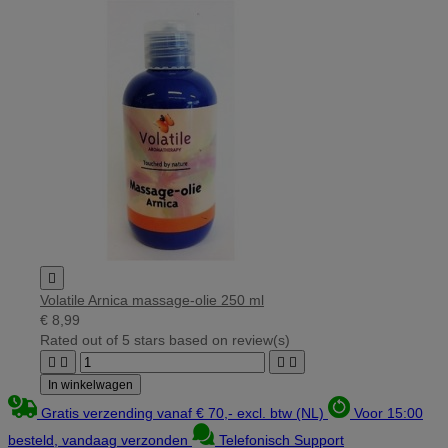

Volatile Arnica massage-olie 250 ml
€ 8,99
Rated
out of 5 stars based on
review(s)




In winkelwagen
Gratis verzending vanaf € 70,- excl. btw (NL)
Voor 15:00
besteld, vandaag verzonden
Telefonisch Support