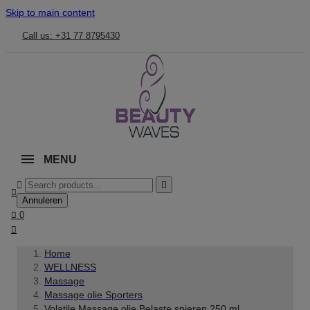
Skip to main content
Call us: +31 77 8795430
MENU



Annuleren

0

Home
WELLNESS
Massage
Massage olie Sporters
Volatile Massage olie Belaste spieren 250 ml