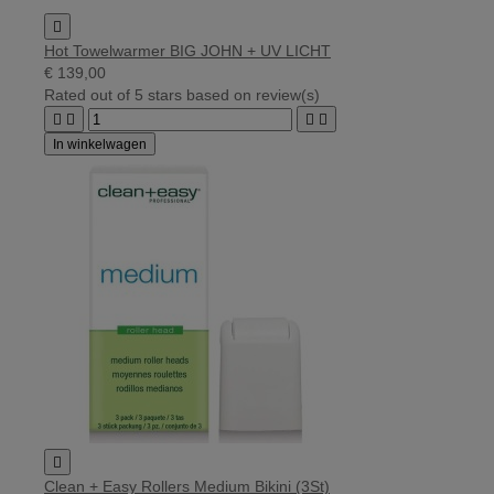

Hot Towelwarmer BIG JOHN + UV LICHT
€ 139,00
Rated
out of 5 stars based on
review(s)




In winkelwagen

Clean + Easy Rollers Medium Bikini (3St)