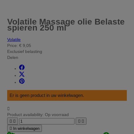
Volatile Massage olie Belaste
spieren 250 ml
Volatile
Price:
€ 9,05
Exclusief belasting
Delen
Er is geen product in uw winkelwagen.

Product availability:
Op voorraad





In winkelwagen