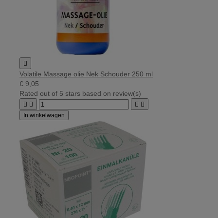

Volatile Massage olie Nek Schouder 250 ml
€ 9,05
Rated
out of 5 stars based on
review(s)




In winkelwagen