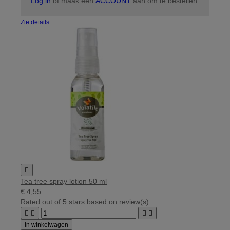
Log in
of maak een
ACCOUNT
aan om te bestellen.
Zie details

Tea tree spray lotion 50 ml
€ 4,55
Rated
out of 5 stars based on
review(s)




In winkelwagen