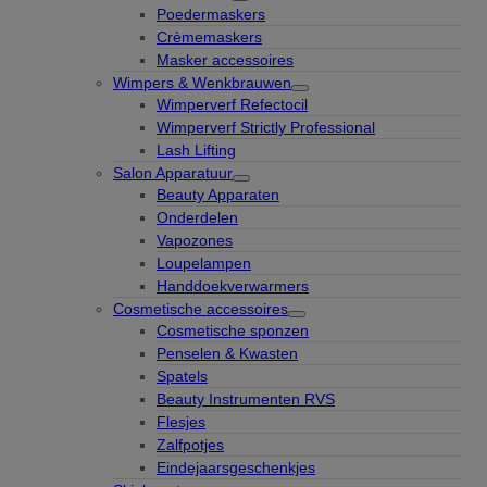
Poedermaskers
Crèmemaskers
Masker accessoires
Wimpers & Wenkbrauwen
Wimperverf Refectocil
Wimperverf Strictly Professional
Lash Lifting
Salon Apparatuur
Beauty Apparaten
Onderdelen
Vapozones
Loupelampen
Handdoekverwarmers
Cosmetische accessoires
Cosmetische sponzen
Penselen & Kwasten
Spatels
Beauty Instrumenten RVS
Flesjes
Zalfpotjes
Eindejaarsgeschenkjes