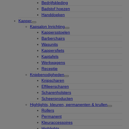
Bedrijfskleding
Badstof hoezen
Handdoeken
Kapper
Kapsalon Inrichting
Kappersstoelen
Barberchairs
Wasunits
Kappersfiets
Kaptafels
Werkwagens
Receptie
Knipbenodigheden
Knipscharen
Effileerscharen
Scharenholsters
Scheerproducten
Highlights, kleuren, permanenten & krullen
Rollers
Permanent
Kleuraccessoires
Highlights