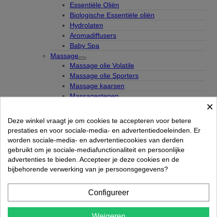
Essentiële Oliën
Biologische Essentiële oliën
Hydrolaten
Aromadiffusers
Baby Spa
Massage
Massage olie Volatile
Massage olie Sporters
Massage kaarsen
Massagestenen
×
Toco Tholin
Huidverzorging
Deze winkel vraagt je om cookies te accepteren voor betere
Aloë Vera
prestaties en voor sociale-media- en advertentiedoeleinden. Er
Huid olie
worden sociale-media- en advertentiecookies van derden
Huidcrème Zeep & Scrub
gebruikt om je sociale-mediafunctionaliteit en persoonlijke
Pakkingen & Maskers
advertenties te bieden. Accepteer je deze cookies en de
Purple Rose
bijbehorende verwerking van je persoonsgegevens?
Tea tree producten
Zonverzorging Ecran
Configureer
Meubilair
Massagetafels
Weigeren