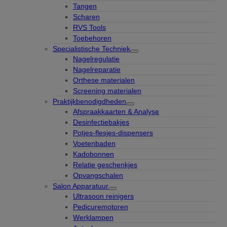
Tangen
Scharen
RVS Tools
Toebehoren
Specialistische Techniek
Nagelregulatie
Nagelreparatie
Orthese materialen
Screening materialen
Praktijkbenodigdheden
Afspraakkaarten & Analyse
Desinfectiebakjes
Potjes-flesjes-dispensers
Voetenbaden
Kadobonnen
Relatie geschenkjes
Opvangschalen
Salon Apparatuur
Ultrasoon reinigers
Pedicuremotoren
Werklampen