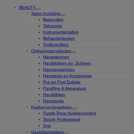
BEAUTY
Salon Inrichting
Beenrollen
Tabourets
Instrumententafels
Behandelstoelen
Trolleykoffers
Ontharingsproducten
Harspatronen
Harsblokken en- Schijven
Harsverwarmers
Harsstrips en Accessoires
Pre-en Post Epilatie
Paraffine & Apparatuur
Harsblikken
Harsparels
Huidverzorgingslijnen
Purple Rose Huidverzorging
Strictly Professional
Syis
Gezichtsmaskers