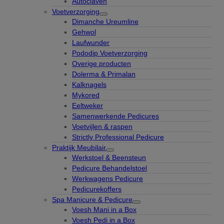
Autoclaven
Voetverzorging
Dimanche Ureumline
Gehwol
Laufwunder
Pododip Voetverzorging
Overige producten
Dolerma & Primalan
Kalknagels
Mykored
Eeltweker
Samenwerkende Pedicures
Voetvijlen & raspen
Strictly Professional Pedicure
Praktijk Meubilair
Werkstoel & Beensteun
Pedicure Behandelstoel
Werkwagens Pedicure
Pedicurekoffers
Spa Manicure & Pedicure
Voesh Mani in a Box
Voesh Pedi in a Box