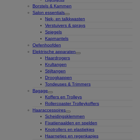
Borstels & Kammen
Salon essentials
Nek- en talkkwasten
Verstuivers & sprays
Spiegels
Kapmantels
Oefenhoofden
Elektrische apparaten
Haardrogers
Krultangen
Stijltangen
Droogkappen
Tondeuses & Trimmers
Bagage
Koffers en Trolleys
Rollercoaster Trolleykoffers
Haaraccessoires
Scheidingsklemmen
Fixatienaalden en spelden
Knotrollers en elastiekjes
Haarnetjes en regenkapjes