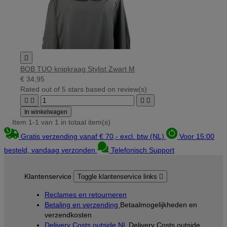

BOB TUO knipkraag Stylist Zwart M
€ 34,95
Rated
out of 5 stars based on
review(s)




In winkelwagen
Item 1-1 van 1 in totaal item(s)
Gratis verzending vanaf € 70,- excl. btw (NL)
Voor 15:00
besteld, vandaag verzonden
Telefonisch Support
Klantenservice
Toggle klantenservice links

Reclames en retourneren
Betaling en verzending
Betaalmogelijkheden en
verzendkosten
Delivery Costs outside NL
Delivery Costs outside