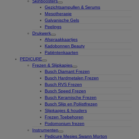
Skinboosters
Gezichtsampullen & Serums
Mesotherapie
Galvanische Gels
Peelings
Drukwerk
Afspraakkaartjes
Kadobonnen Beauty
Patiëntenkaarten
PEDICURE
Frezen & Slijpkapjes
Busch Diamant Frezen
Busch Hardmetalen Frezen
Busch RVS Frezen
Busch Speed Frezen
Busch Keramische Frezen
Busch Slijp en Polijstfrezen
Slijpkapjes & houders
Frezen Toebehoren
Podomonium frezen
Instrumenten
Pedicure Mesjes Swann Morton