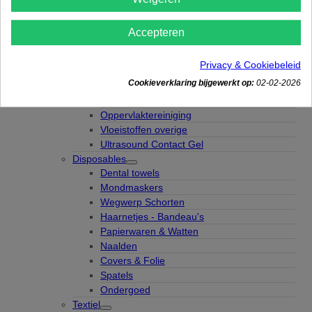
HYGIËNE
Wegwerphandschoenen
Nitril Handschoenen
Accepteren
Latex Handschoenen
Vinyl Handschoenen
Privacy & Cookiebeleid
Desinfectie-Reiniging
Cookieverklaring bijgewerkt op:
02-02-2026
Huiddesinfectans
Instrumentenreiniging
Oppervlaktereiniging
Vloeistoffen overige
Ultrasound Contact Gel
Disposables
Dental towels
Mondmaskers
Wegwerp Schorten
Haarnetjes - Bandeau's
Papierwaren & Watten
Naalden
Covers & Folie
Spatels
Ondergoed
Textiel