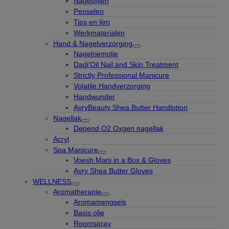
Nagelvijlen
Penselen
Tips en lijm
Werkmaterialen
Hand & Nagelverzorging
Nagelriemolie
Dadi'Oil Nail and Skin Treatment
Strictly Professional Manicure
Volatile Handverzorging
Handwunder
AvryBeauty Shea Butter Handlotion
Nagellak
Depend O2 Oxgen nagellak
Acryl
Spa Manicure
Voesh Mani in a Box & Gloves
Avry Shea Butter Gloves
WELLNESS
Aromatherapie
Aromamengsels
Basis olie
Roomspray