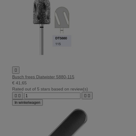

Busch frees Diatwister 5880-115
€ 41,65
Rated
out of 5 stars based on
review(s)




In winkelwagen