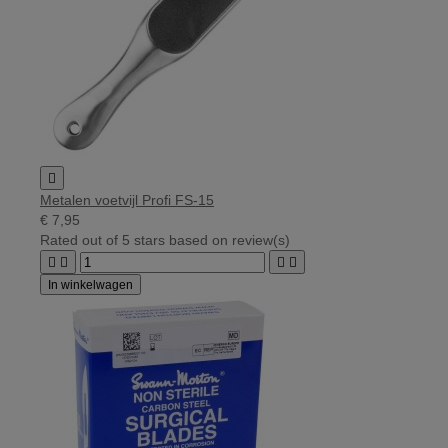

Metalen voetvijl Profi FS-15
€ 7,95
Rated
out of 5 stars based on
review(s)




In winkelwagen