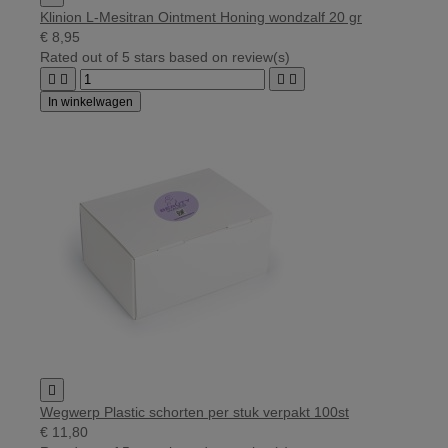
Klinion L-Mesitran Ointment Honing wondzalf 20 gr
€ 8,95
Rated
out of 5 stars based on
review(s)




In winkelwagen

Wegwerp Plastic schorten per stuk verpakt 100st
€ 11,80