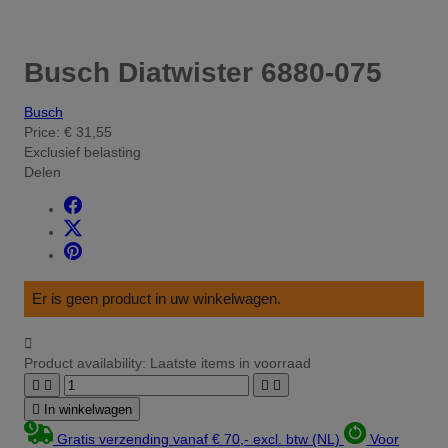
Busch Diatwister 6880-075
Busch
Price:
€ 31,55
Exclusief belasting
Delen
Er is geen product in uw winkelwagen.

Product availability:
Laatste items in voorraad





In winkelwagen
Gratis verzending vanaf € 70,- excl. btw (NL)
Voor