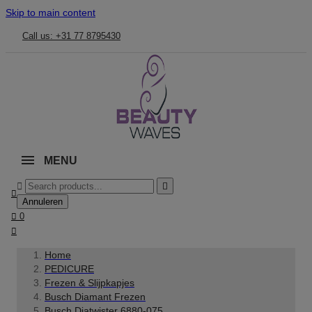
Skip to main content
Call us: +31 77 8795430
MENU



Annuleren

0

Home
PEDICURE
Frezen & Slijpkapjes
Busch Diamant Frezen
Busch Diatwister 6880-075