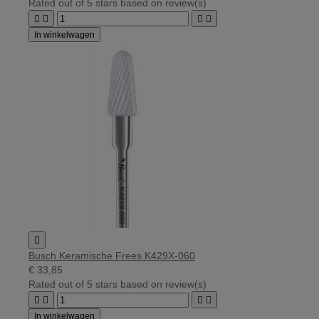
Rated
out of 5 stars based on
review(s)




In winkelwagen

Busch Keramische Frees K429X-060
€ 33,85
Rated
out of 5 stars based on
review(s)




In winkelwagen