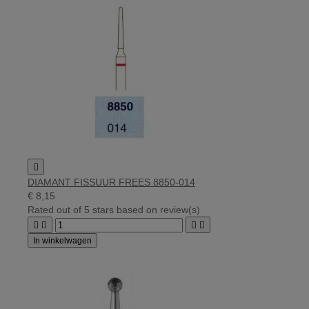

DIAMANT FISSUUR FREES 8850-014
€ 8,15
Rated
out of 5 stars based on
review(s)




In winkelwagen