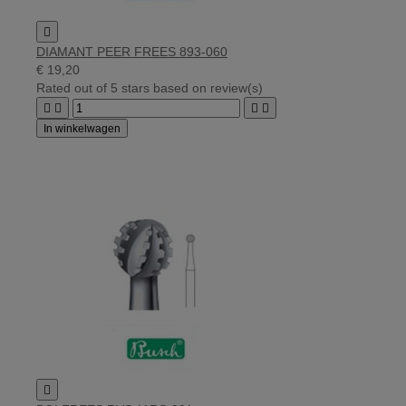

DIAMANT PEER FREES 893-060
€ 19,20
Rated
out of 5 stars based on
review(s)




In winkelwagen
