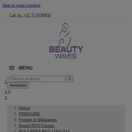
Skip to main content
Call us: +31 77 8795430
MENU



Annuleren

0

Home
PEDICURE
Frezen & Slijpkapjes
Busch RVS Frezen
BOLFREES RVS 11RS-014