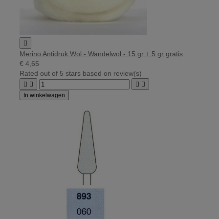

Merino Antidruk Wol - Wandelwol - 15 gr + 5 gr gratis
€ 4,65
Rated
out of 5 stars based on
review(s)




In winkelwagen