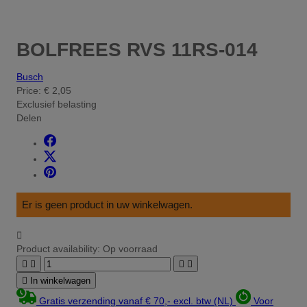
BOLFREES RVS 11RS-014
Busch
Price:
€ 2,05
Exclusief belasting
Delen
Er is geen product in uw winkelwagen.

Product availability:
Op voorraad





In winkelwagen
Gratis verzending vanaf € 70,- excl. btw (NL)
Voor