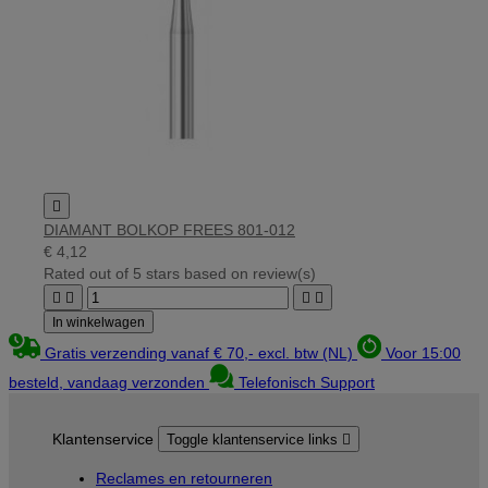

DIAMANT BOLKOP FREES 801-012
€ 4,12
Rated
out of 5 stars based on
review(s)




In winkelwagen
Gratis verzending vanaf € 70,- excl. btw (NL)
Voor 15:00
besteld, vandaag verzonden
Telefonisch Support
Klantenservice
Toggle klantenservice links

Reclames en retourneren