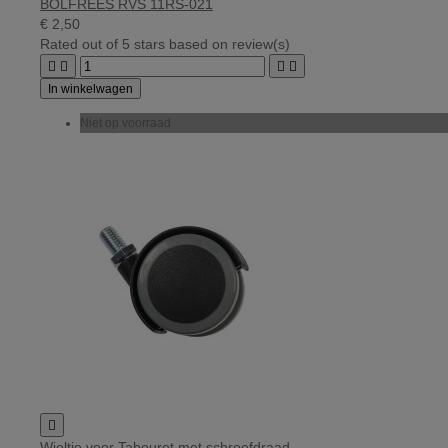
BOLFREES RVS 11RS-021
€ 2,50
Rated
out of 5 stars based on
review(s)




In winkelwagen
Niet op voorraad

Wieltje voor Tabouret met schroefdraad