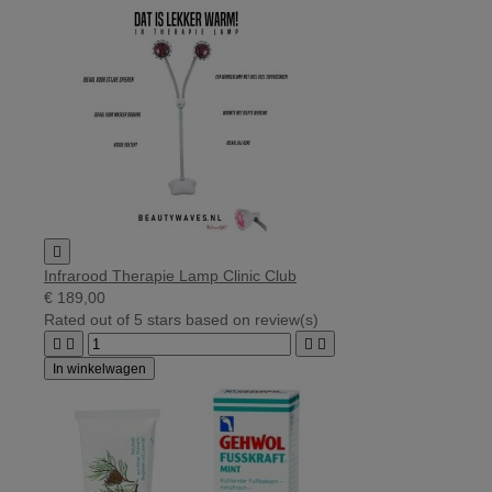

Infrarood Therapie Lamp Clinic Club
€ 189,00
Rated
out of 5 stars based on
review(s)




In winkelwagen