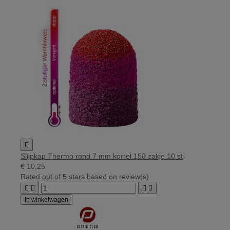

Slijpkap Thermo rond 7 mm korrel 150 zakje 10 st
€ 10,25
Rated
out of 5 stars based on
review(s)




In winkelwagen