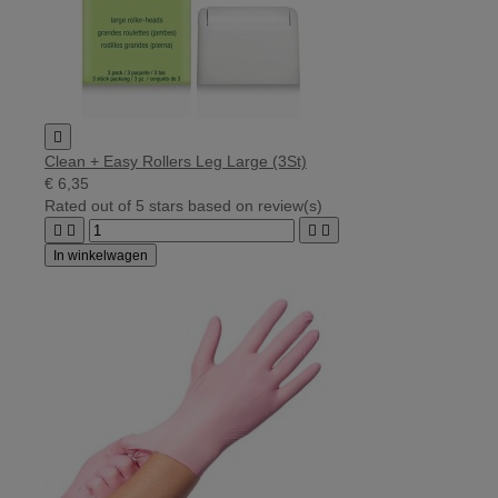

Clean + Easy Rollers Leg Large (3St)
€ 6,35
Rated
out of 5 stars based on
review(s)




In winkelwagen