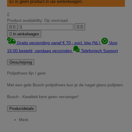
Er is geen product in uw winkelwagen.

Product availability:
Op voorraad





In winkelwagen
Gratis verzending vanaf € 70,- excl. btw (NL)
Voor
15:00 besteld, vandaag verzonden
Telefonisch Support
Omschrijving
Polijstfrees fijn / geel
Met een gele Busch polijstfrees kun je de nagel glans polijsten.
Busch - Kwaliteit kent geen vervanger!
Productdetails
Merk