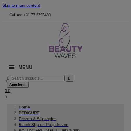
Skip to main content
Call us: +31 77 8795430
MENU



Annuleren

0

Home
PEDICURE
Frezen & Slijpkapjes
Busch Slijp en Polijstfrezen
POLIJSTFREES GEEL 9623-080