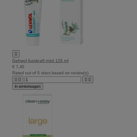

Gehwol fusskraft mint 125 ml
€ 7,45
Rated
out of 5 stars based on
review(s)




In winkelwagen