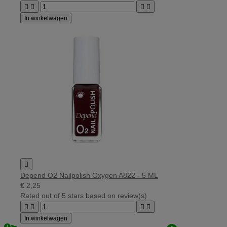




In winkelwagen

Depend O2 Nailpolish Oxygen A822 - 5 ML
€ 2,25
Rated
out of 5 stars based on
review(s)




In winkelwagen