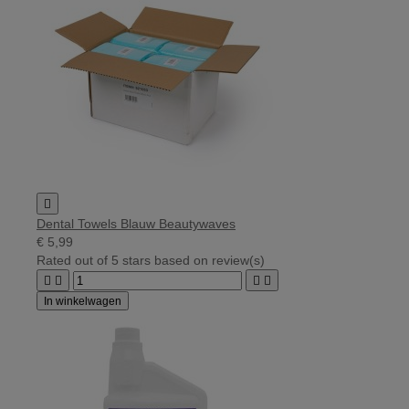

Dental Towels Blauw Beautywaves
€ 5,99
Rated
out of 5 stars based on
review(s)




In winkelwagen