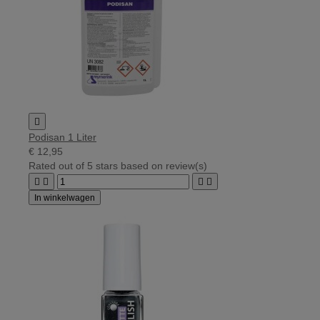

Podisan 1 Liter
€ 12,95
Rated
out of 5 stars based on
review(s)




In winkelwagen