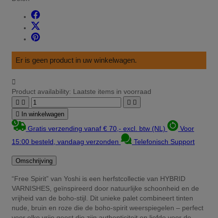
Er is geen product in uw winkelwagen.

Product availability:
Laatste items in voorraad





In winkelwagen
Gratis verzending vanaf € 70,- excl. btw (NL)
Voor
15:00 besteld, vandaag verzonden
Telefonisch Support
Omschrijving
“Free Spirit” van Yoshi is een herfstcollectie van HYBRID
VARNISHES, geïnspireerd door natuurlijke schoonheid en de
vrijheid van de boho-stijl. Dit unieke palet combineert tinten
nude, bruin en roze die de boho-spirit weerspiegelen – perfect
voor elke vrije geest die zijn authenticiteit en liefde voor de