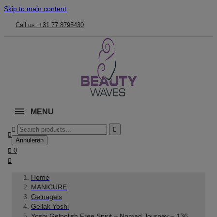
Skip to main content
Call us: +31 77 8795430
MENU



Annuleren

0

Home
MANICURE
Gelnagels
Gellak Yoshi
Yoshi Gelpolish Free Spirit – Nomad Journey – 136