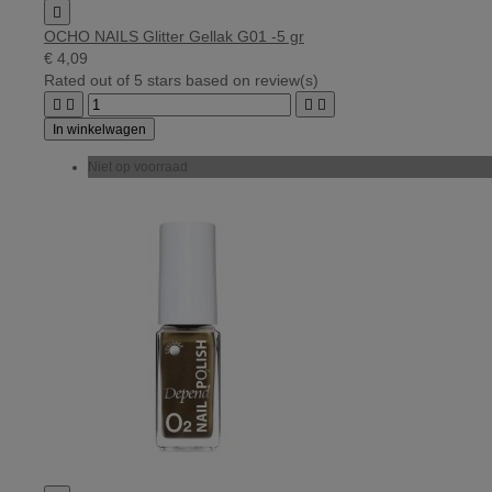

OCHO NAILS Glitter Gellak G01 -5 gr
€ 4,09
Rated
out of 5 stars based on
review(s)




In winkelwagen
Niet op voorraad