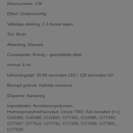
Kleurnummer: 136
Effect: Ondoorzichtig
Volledige dekking: 2-3 dunne lagen
Tint: Bruin
Afwerking: Klassiek
Consistentie: Romig – gemiddelde dikte
Inhoud: 6 ml
Uithardingstijd: 30-90 seconden LED / 120 seconden UV
Beoogd gebruik: Hybride manicure
Dispersie: Aanwezig
Ingrediënten: Acrylatencopolymeer,
Hydroxypropylmethacrylaat, Ltcure TMO, Kan bevatten [+/-]:
CI45380, CI45380, CI15850, CI77491, CI15985, CI77492,
CI77007, CI77510, CI77742, CI77289, CI77499, CI77891,
CI77820.