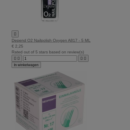

Depend O2 Nailpolish Oxygen A817 - 5 ML
€ 2,25
Rated
out of 5 stars based on
review(s)




In winkelwagen