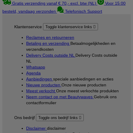
Gratis verzending vanaf € 70,- excl. btw (NL)
Voor 15:00
besteld, vandaag verzonden
Telefonisch Support
Klantenservice
Toggle klantenservice links

Reclames en retourneren
Betaling en verzending
Betaalmogelijkheden en
verzendkosten
Delivery Costs outside NL
Delivery Costs outside
NL
Whatsapp
Agenda
Aanbiedingen
speciale aanbiedingen en acties
Nieuwe producten
Onze nieuwe producten
Meest verkocht
Onze meest verkochte produkten
Neem contact op met Beautywaves
Gebruik ons
contactformulier
Ons bedrijf
Toggle ons bedrijf links

Disclaimer
disclaimer