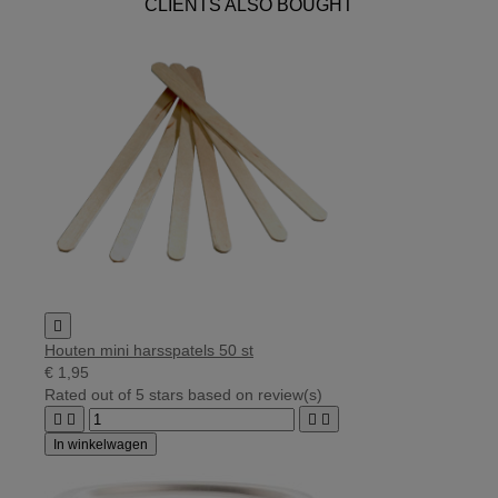
CLIENTS ALSO BOUGHT

Houten mini harsspatels 50 st
€ 1,95
Rated
out of 5 stars based on
review(s)




In winkelwagen