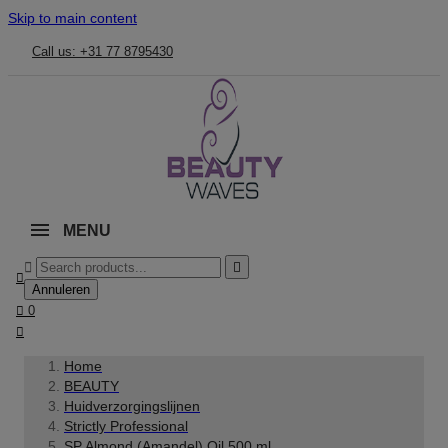
Skip to main content
Call us: +31 77 8795430
MENU



Annuleren

0

Home
BEAUTY
Huidverzorgingslijnen
Strictly Professional
SP Almond (Amandel) Oil 500 ml