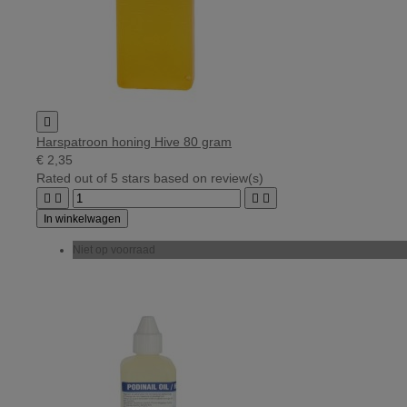

Harspatroon honing Hive 80 gram
€ 2,35
Rated
out of 5 stars based on
review(s)




In winkelwagen
Niet op voorraad