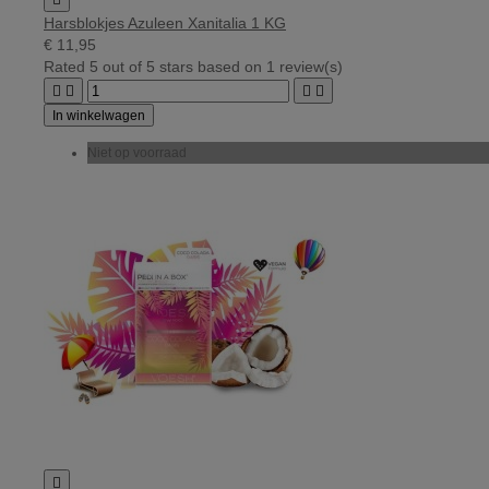
Harsblokjes Azuleen Xanitalia 1 KG
€ 11,95
Rated
5
out of 5 stars based on
1
review(s)




In winkelwagen
Niet op voorraad
