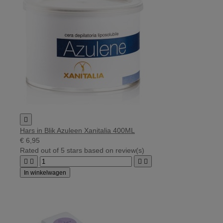

Hars in Blik Azuleen Xanitalia 400ML
€ 6,95
Rated
out of 5 stars based on
review(s)




In winkelwagen