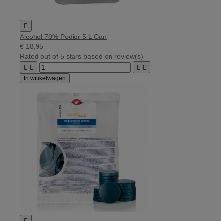

Alcohol 70% Podior 5 L Can
€ 18,95
Rated
out of 5 stars based on
review(s)




In winkelwagen
