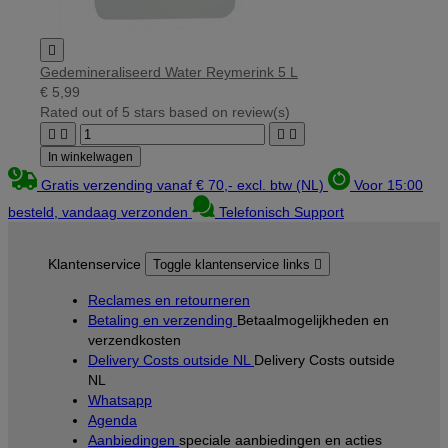

Gedemineraliseerd Water Reymerink 5 L
€ 5,99
Rated
out of 5 stars based on
review(s)




In winkelwagen
Gratis verzending vanaf € 70,- excl. btw (NL)
Voor 15:00
besteld, vandaag verzonden
Telefonisch Support
Klantenservice
Toggle klantenservice links

Reclames en retourneren
Betaling en verzending
Betaalmogelijkheden en
verzendkosten
Delivery Costs outside NL
Delivery Costs outside
NL
Whatsapp
Agenda
Aanbiedingen
speciale aanbiedingen en acties