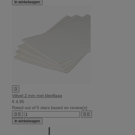
In winkelwagen

Viltvel 2 mm met kleeflaag
€ 4,95
Rated
out of 5 stars based on
review(s)




In winkelwagen