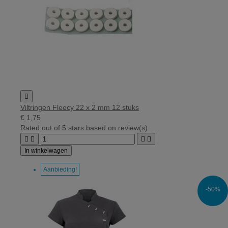

Viltringen Fleecy 22 x 2 mm 12 stuks
€ 1,75
Rated
out of 5 stars based on
review(s)




In winkelwagen
Aanbieding!
-50%