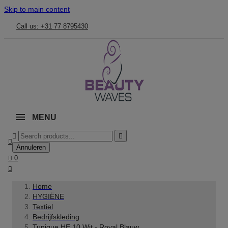
Skip to main content
Call us: +31 77 8795430
MENU



Annuleren

0

Home
HYGIËNE
Textiel
Bedrijfskleding
Tunique HE 10 Wit - Royal Blauw