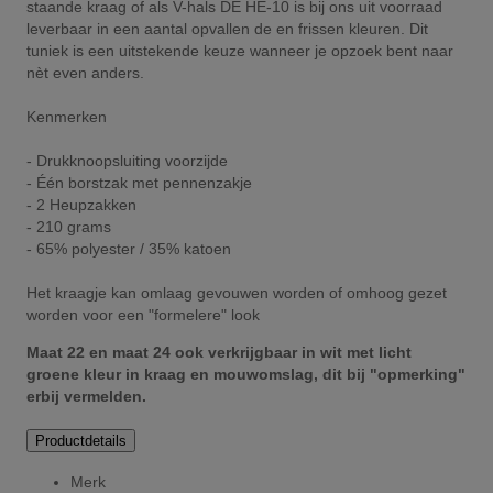
staande kraag of als V-hals DE HE-10 is bij ons uit voorraad
leverbaar in een aantal opvallen de en frissen kleuren. Dit
tuniek is een uitstekende keuze wanneer je opzoek bent naar
nèt even anders.
Kenmerken
- Drukknoopsluiting voorzijde
- Één borstzak met pennenzakje
- 2 Heupzakken
- 210 grams
- 65% polyester / 35% katoen
Het kraagje kan omlaag gevouwen worden of omhoog gezet
worden voor een "formelere" look
Maat 22 en maat 24 ook verkrijgbaar in wit met licht
groene kleur in kraag en mouwomslag, dit bij "opmerking"
erbij vermelden.
Productdetails
Merk