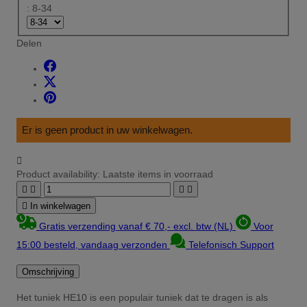
: 8-34
Delen
Er is geen product in uw winkelwagen.

Product availability:
Laatste items in voorraad





In winkelwagen
Gratis verzending vanaf € 70,- excl. btw (NL)
Voor
15:00 besteld, vandaag verzonden
Telefonisch Support
Omschrijving
Het tuniek HE10 is een populair tuniek dat te dragen is als