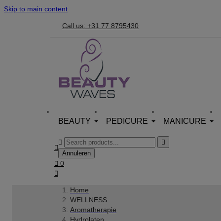
Skip to main content
Call us: +31 77 8795430
BEAUTY
PEDICURE
MANICURE



Annuleren

0

Home
WELLNESS
Aromatherapie
Hydrolaten