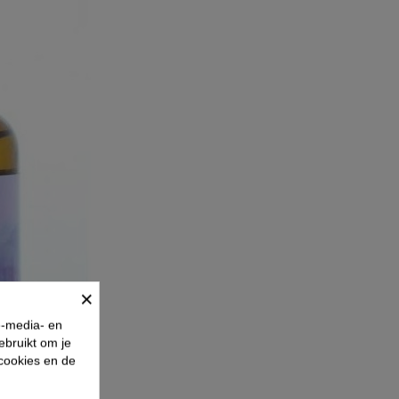
×
e-media- en
ebruikt om je
 cookies en de