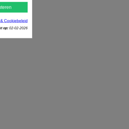
teren
 & Cookiebeleid
t op:
02-02-2026