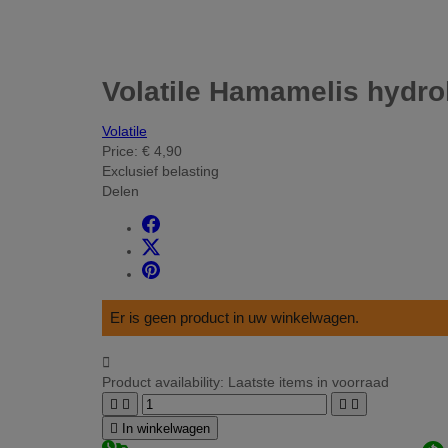
Volatile Hamamelis hydro
Volatile
Price:
€ 4,90
Exclusief belasting
Delen
Er is geen product in uw winkelwagen.

Product availability:
Laatste items in voorraad





In winkelwagen